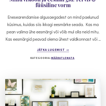
VÕTTA
füüsiline vorm
Enesearendamise algusaegadest on mind paelunud
küsimus, kuidas siis ikkagi eesmärke seada. Kas ma
pean valima ühe eesmärgi või võib mul olla neid mitu.
Kas eesmärgid peavad olema ühest valdkonnast või …
ABOUT
JÄTKA LUGEMIST
→
MINU
KATEGOORIA:
MÄÄRATLEMATA
VISIOON
JA
EESMÄRGID:
TERVIS
&
FÜÜSILINE
VORM