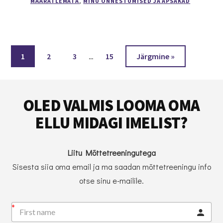
MÄÄRATLEMATA
,
MINU ÕNNESTUMISED JA APSAKAD
MA
POLE
ENAM
SELLINE
INIMENE
Interim
Page
Page
Page
…
Page
1
2
3
15
Järgmine »
pages
omitted
Footer
OLED VALMIS LOOMA OMA
ELLU MIDAGI IMELIST?
Liitu Mõttetreeningutega
Sisesta siia oma email ja ma saadan mõttetreeningu info
otse sinu e-mailile.