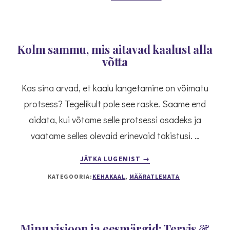
EI
OLE
AJA
PUUDUS
Kolm sammu, mis aitavad kaalust alla
võtta
Kas sina arvad, et kaalu langetamine on võimatu
protsess? Tegelikult pole see raske. Saame end
aidata, kui võtame selle protsessi osadeks ja
vaatame selles olevaid erinevaid takistusi. …
ABOUT
JÄTKA LUGEMIST
→
KOLM
KATEGOORIA:
KEHAKAAL
,
MÄÄRATLEMATA
SAMMU,
MIS
AITAVAD
KAALUST
ALLA
Minu visioon ja eesmärgid: Tervis &