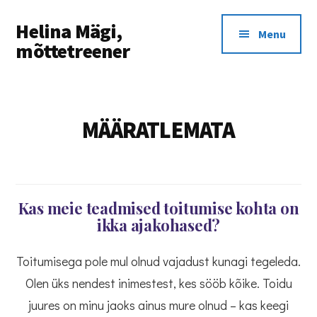
Additional
Skip
Skip
Helina Mägi,
to
to
menu
Menu
main
footer
mõttetreener
content
Täna
on
alustamiseks
MÄÄRATLEMATA
õige
päev
Kas meie teadmised toitumise kohta on
ikka ajakohased?
Toitumisega pole mul olnud vajadust kunagi tegeleda.
Olen üks nendest inimestest, kes sööb kõike. Toidu
juures on minu jaoks ainus mure olnud – kas keegi