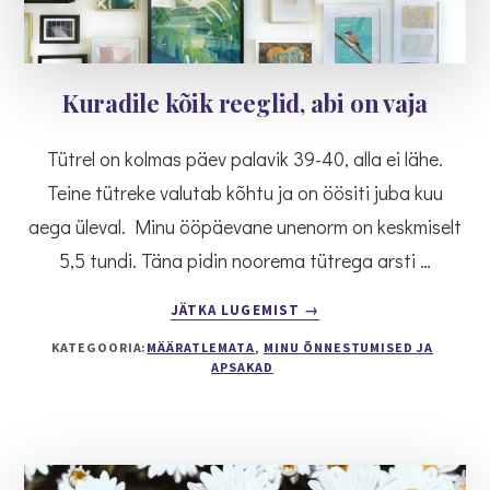
Kuradile kõik reeglid, abi on vaja
Tütrel on kolmas päev palavik 39-40, alla ei lähe.
Teine tütreke valutab kõhtu ja on öösiti juba kuu
aega üleval. Minu ööpäevane unenorm on keskmiselt
5,5 tundi. Täna pidin noorema tütrega arsti …
ABOUT
JÄTKA LUGEMIST
→
KURADILE
KATEGOORIA:
MÄÄRATLEMATA
,
MINU ÕNNESTUMISED JA
KÕIK
APSAKAD
REEGLID,
ABI
ON
VAJA