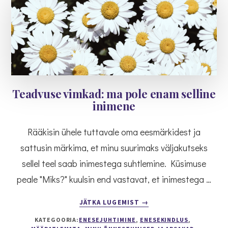
Teadvuse vimkad: ma pole enam selline
inimene
Rääkisin ühele tuttavale oma eesmärkidest ja
sattusin märkima, et minu suurimaks väljakutseks
sellel teel saab inimestega suhtlemine. Küsimuse
peale "Miks?" kuulsin end vastavat, et inimestega …
ABOUT
JÄTKA LUGEMIST
→
TEADVUSE
KATEGOORIA:
ENESEJUHTIMINE
,
ENESEKINDLUS
,
VIMKAD: