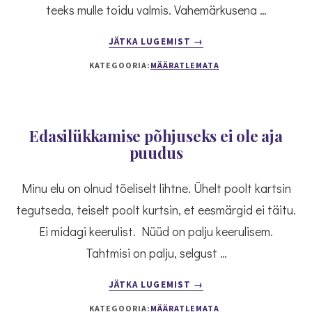
teeks mulle toidu valmis. Vahemärkusena …
ABOUT
JÄTKA LUGEMIST
→
KAS
KATEGOORIA:
MÄÄRATLEMATA
MEIE
TEADMISED
TOITUMISE
KOHTA
ON
Edasilükkamise põhjuseks ei ole aja
IKKA
puudus
AJAKOHASED?
Minu elu on olnud tõeliselt lihtne. Ühelt poolt kartsin
tegutseda, teiselt poolt kurtsin, et eesmärgid ei täitu.
Ei midagi keerulist. Nüüd on palju keerulisem.
Tahtmisi on palju, selgust …
ABOUT
JÄTKA LUGEMIST
→
EDASILÜKKAMISE
KATEGOORIA:
MÄÄRATLEMATA
PÕHJUSEKS