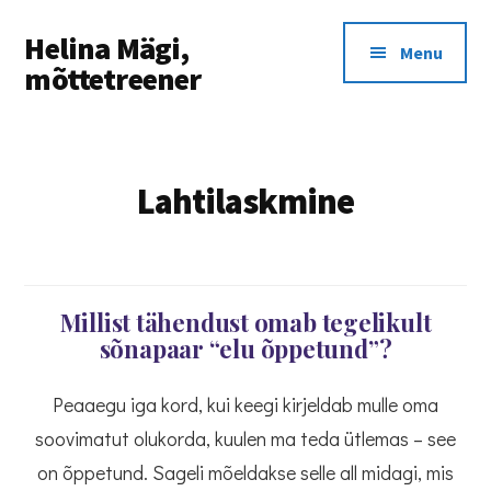
Additional
Skip
Skip
Helina Mägi,
to
to
menu
Menu
main
footer
mõttetreener
content
Täna
on
alustamiseks
Lahtilaskmine
õige
päev
Millist tähendust omab tegelikult
sõnapaar “elu õppetund”?
Peaaegu iga kord, kui keegi kirjeldab mulle oma
soovimatut olukorda, kuulen ma teda ütlemas – see
on õppetund. Sageli mõeldakse selle all midagi, mis