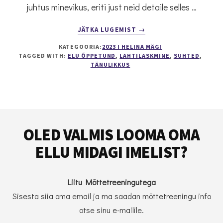
juhtus minevikus, eriti just neid detaile selles …
ABOUT
JÄTKA LUGEMIST
→
MILLIST
KATEGOORIA:
2023 I HELINA MÄGI
TÄHENDUST
TAGGED WITH:
ELU ÕPPETUND
,
LAHTILASKMINE
,
SUHTED
,
OMAB
TÄNULIKKUS
TEGELIKULT
SÕNAPAAR
“ELU
ÕPPETUND”?
Footer
OLED VALMIS LOOMA OMA
ELLU MIDAGI IMELIST?
Liitu Mõttetreeningutega
Sisesta siia oma email ja ma saadan mõttetreeningu info
otse sinu e-mailile.